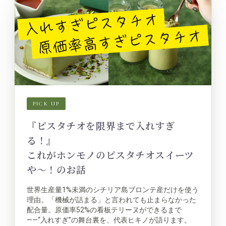
PICK UP
『ピスタチオを限界まで入れすぎ
る！』
これがホンモノのピスタチオスイーツ
や〜！のお話
世界生産量1%未満のシチリア島ブロンテ産だけを使う
理由。「機械が詰まる」と言われても止まらなかった
配合量。原価率52%の看板テリーヌができるまで
——“入れすぎ”の舞台裏を、代表ヒキノが語ります。